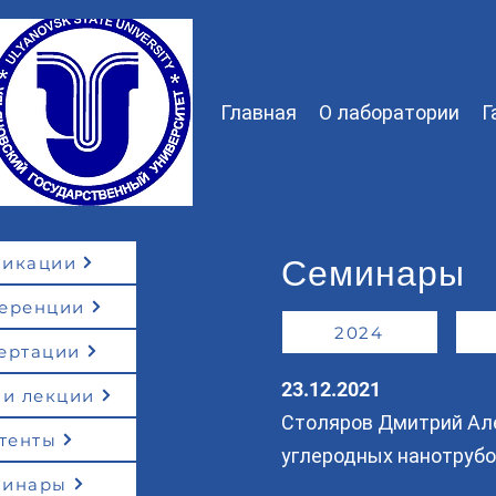
Главная
О лаборатории
Г
Семинары
ликации
еренции
2024
ертации
23.12.2021
 и лекции
Столяров Дмитрий Але
тенты
углеродных нанотрубок
минары