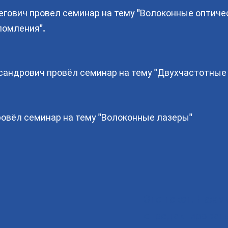
егович провел семинар на тему "Волоконные оптиче
ломления".
андрович провёл семинар на тему "Двухчастотные
овёл семинар на тему "Волоконные лазеры"
Это текст. Нажм
отредактировать