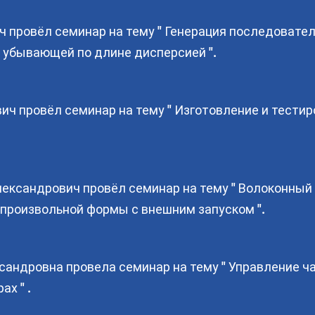
ч провёл семинар на тему " Генерация последоват
с убывающей по длине дисперсией ".
ич провёл семинар на тему " Изготовление и тести
ксандрович провёл семинар на тему " Волоконный
произвольной формы с внешним запуском ".
сандровна провела семинар на тему " Управление ч
х " .