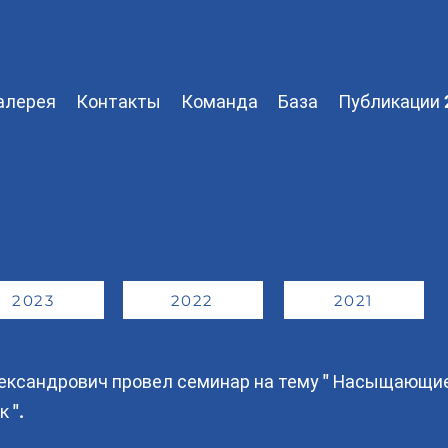
алерея
Контакты
Команда
База
Публикации 
2023
2022
2021
ксандрович провел семинар на тему " Насыщающие
 ".