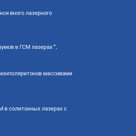
нси вного лазерного
умов в ГСМ лазерах ".
змонполяритонов массивами
М в солитонных лазерах с