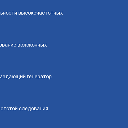
ельности высокочастотных
рование волоконных
 задающий генератор
астотой следования