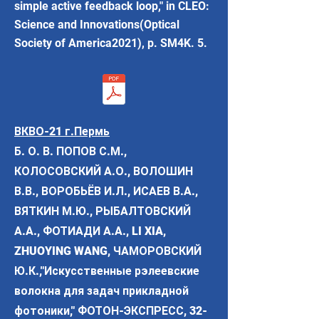
simple active feedback loop," in CLEO:
Science and Innovations(Optical
Society of America2021), p. SM4K. 5.
ВКВО-21 г.Пермь
Б. О. В. ПОПОВ С.М.,
КОЛОСОВСКИЙ А.О., ВОЛОШИН
В.В., ВОРОБЬЁВ И.Л., ИСАЕВ В.А.,
ВЯТКИН М.Ю., РЫБАЛТОВСКИЙ
А.А., ФОТИАДИ А.А., LI XIA,
ZHUOYING WANG, ЧАМОРОВСКИЙ
Ю.К.,"Искусственные рэлеевские
волокна для задач прикладной
фотоники," ФОТОН-ЭКСПРЕСС,
32-