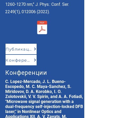
1260-1270
nm," J. Phys.: Conf. Ser.
2249(1),
012006 (2022)
.
Публикации
Конференции
Конференции
C. Lopez-Mercado, J. L. Bueno-
Escopedo, M. C. Maya-Sanchez, S.
Miridovov, D. A. Korobko, I. O.
Zolotovskii, V. V. Spirin, and A. A. Fotiadi,
"Microwave signal generation with a
dual-frequency self-injection-locked DFB
laser," in Nonlinear Optics and
Applications XII, A. V. Zayats, M.