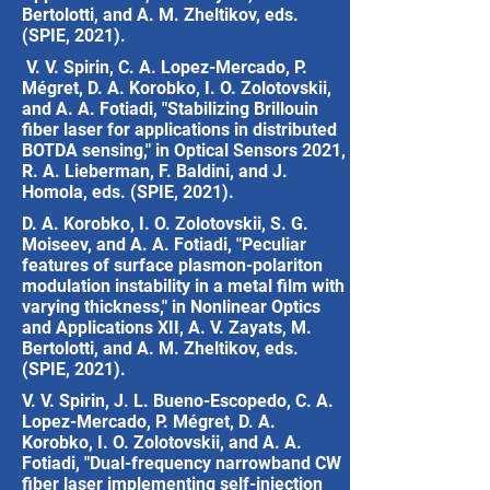
Bertolotti, and A. M. Zheltikov, eds.
(SPIE, 2021).
V. V. Spirin, C. A. Lopez-Mercado, P.
Mégret, D. A. Korobko, I. O. Zolotovskii,
and A. A. Fotiadi, "Stabilizing Brillouin
fiber laser for applications in distributed
BOTDA sensing," in Optical Sensors 2021,
R. A. Lieberman, F. Baldini, and J.
Homola, eds. (SPIE, 2021).
D. A. Korobko, I. O. Zolotovskii, S. G.
Moiseev, and A. A. Fotiadi, "Peculiar
features of surface plasmon-polariton
modulation instability in a metal film with
varying thickness," in Nonlinear Optics
and Applications XII, A. V. Zayats, M.
Bertolotti, and A. M. Zheltikov, eds.
(SPIE, 2021).
V. V. Spirin, J. L. Bueno-Escopedo, C. A.
Lopez-Mercado, P. Mégret, D. A.
Korobko, I. O. Zolotovskii, and A. A.
Fotiadi, "Dual-frequency narrowband CW
fiber laser implementing self-injection